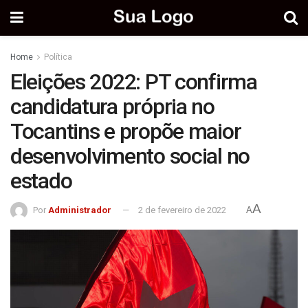
Home
Política
Eleições 2022: PT confirma
candidatura própria no
Tocantins e propõe maior
desenvolvimento social no
estado
A
Por
Administrador
2 de fevereiro de 2022
A